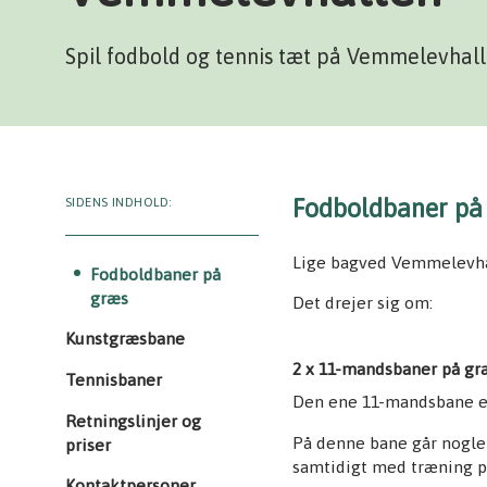
Spil fodbold og tennis tæt på Vemmelevhal
Fodboldbaner på
SIDENS INDHOLD:
Lige bagved Vemmelevhal
Fodboldbaner på
græs
Det drejer sig om:
Kunstgræsbane
2 x 11-mandsbaner på gr
Tennisbaner
Den ene 11-mandsbane er 
Retningslinjer og
På denne bane går nogle 
priser
samtidigt med træning 
Kontaktpersoner