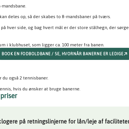
1-mandsbane.
 kan deles op, så der skabes to 8-mandsbaner på tværs.
på hver side, og bag hvert mål er der store stålhegn, der sørger
 i klubhuset, som ligger ca. 100 meter fra banen.
BOOK EN FODBOLDBANE / SE, HVORNÅR BANERNE ER LEDIGE
r du også 2 tennisbaner.
ennis, hvis du ønsker at bruge banerne.
 priser
klogere på retningslinjerne for lån/leje af facilitete