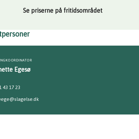
Se priserne på fritidsområdet
tpersoner
INGKOORDINATOR
nette Egesø
1 43 17 23
eege@slagelse.dk