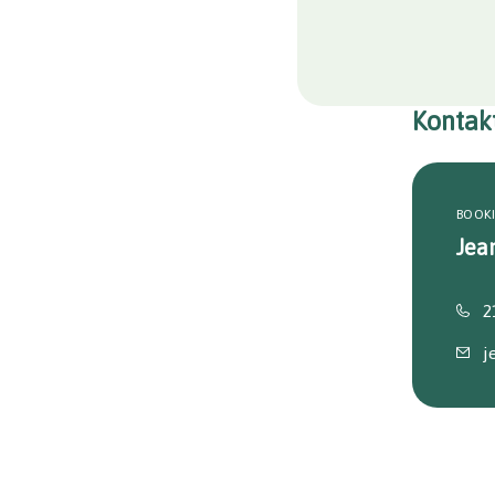
Kontak
BOOK
Jea
2
j