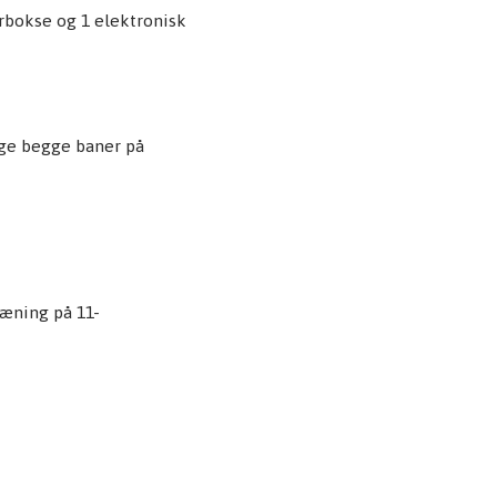
rbokse og 1 elektronisk
uge begge baner på
ræning på 11-